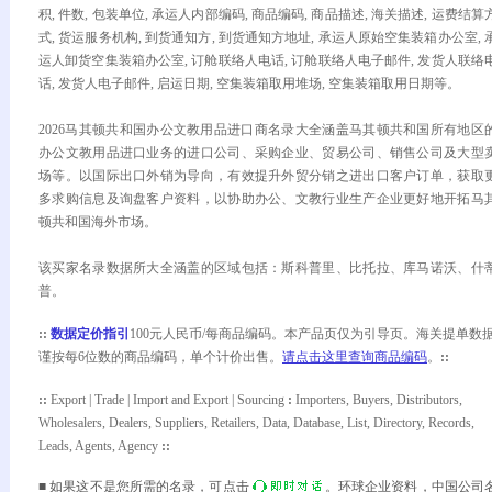
积, 件数, 包装单位, 承运人内部编码, 商品编码, 商品描述, 海关描述, 运费结算
式, 货运服务机构, 到货通知方, 到货通知方地址, 承运人原始空集装箱办公室, 
运人卸货空集装箱办公室, 订舱联络人电话, 订舱联络人电子邮件, 发货人联络
话, 发货人电子邮件, 启运日期, 空集装箱取用堆场, 空集装箱取用日期等。
2026马其顿共和国办公文教用品进口商名录大全涵盖马其顿共和国所有地区
办公文教用品进口业务的进口公司、采购企业、贸易公司、销售公司及大型
场等。以国际出口外销为导向，有效提升外贸分销之进出口客户订单，获取
多求购信息及询盘客户资料，以协助办公、文教行业生产企业更好地开拓马
顿共和国海外市场。
该买家名录数据所大全涵盖的区域包括：斯科普里、比托拉、库马诺沃、什
普。
::
数据定价指引
100元人民币/每商品编码。本产品页仅为引导页。海关提单数
谨按每6位数的商品编码，单个计价出售。
请点击这里查询商品编码
。
::
:
:
Export | Trade | Import and Export | Sourcing
:
Importers, Buyers, Distributors,
Wholesalers, Dealers, Suppliers, Retailers, Data, Database, List, Directory, Records,
Leads, Agents, Agency
:
:
■ 如果这不是您所需的名录，可点击
。环球企业资料，中国公司