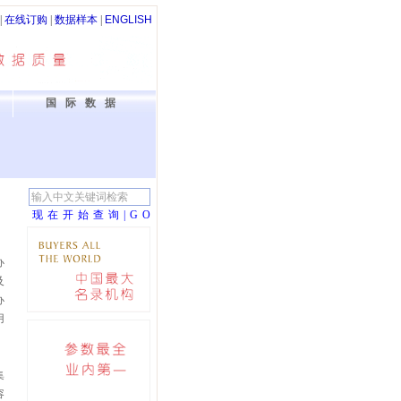
|
在线订购
|
数据样本
|
ENGLISH
国际数据
现在开始查询|G
O
办
及
办
用
集
容