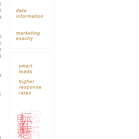
方
承
电
的
卖
更
其
蒂
据
名